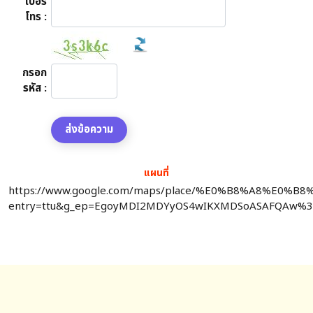
เบอร์
โทร :
กรอก
รหัส :
แผนที่
https://www.google.com/maps/place/%E0%B8%A8%
entry=ttu&g_ep=EgoyMDI2MDYyOS4wIKXMDSoASAFQAw%
สล็อตเว็บตรง